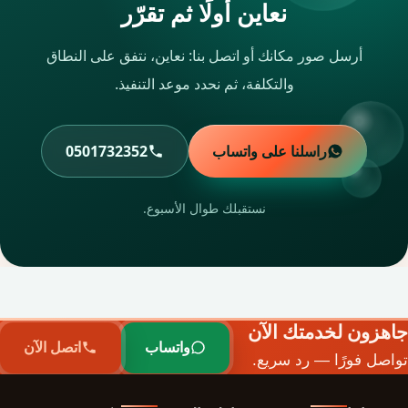
نعاين أولًا ثم تقرّر
أرسل صور مكانك أو اتصل بنا: نعاين، نتفق على النطاق
والتكلفة، ثم نحدد موعد التنفيذ.
راسلنا على واتساب
0501732352
نستقبلك طوال الأسبوع.
جاهزون لخدمتك الآن
واتساب
اتصل الآن
تواصل فورًا — رد سريع.