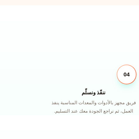
04
ننفّذ ونسلّم
فريق مجهز بالأدوات والمعدات المناسبة ينفذ
العمل، ثم نراجع الجودة معك عند التسليم.