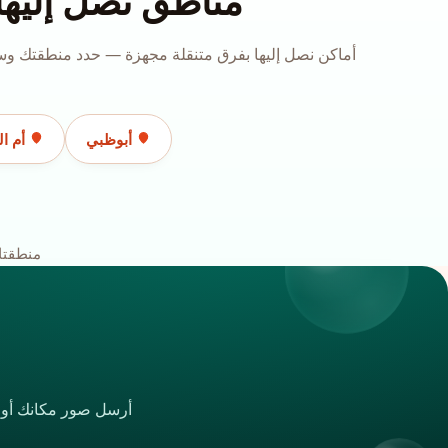
مناطق نصل إليها
أماكن نصل إليها بفرق متنقلة مجهزة — حدد منطقتك وسن
أبوظبي
أم ال
منطقتك
أرسل صور مكانك أو ات