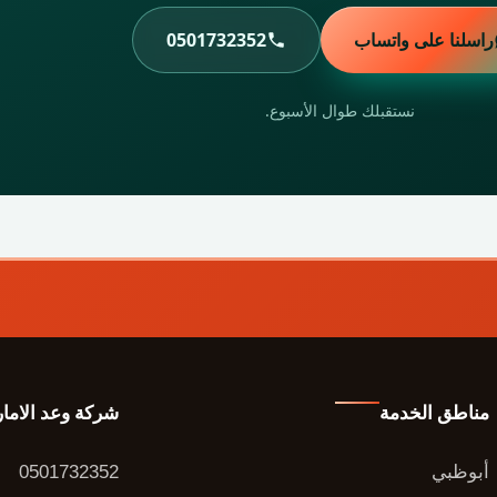
راسلنا على واتساب
0501732352
نستقبلك طوال الأسبوع.
مناطق الخدمة
شركة وعد الاما
أبوظبي
0501732352