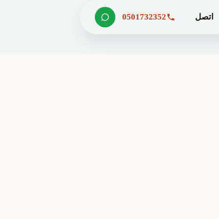
اتصل
0501732352