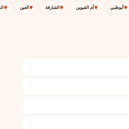
بوظبي
أم القيوين
الشارقة
العين
الفجير