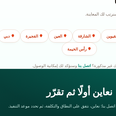
رتب لك المعاينة.
قيوين
الشارقة
العين
الفجيرة
دبي
رأس الخيمة
 غير مذكورة؟
اتصل بنا
وسنؤكد لك إمكانية الوصول.
نعاين أولًا ثم تقرّر
صل بنا: نعاين، نتفق على النطاق والتكلفة، ثم نحدد موعد التنفيذ.