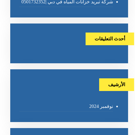
شركة تبريد خزانات المياه في دبي |0501732352
أحدث التعليقات
الأرشيف
نوفمبر 2024