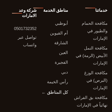
خدماتنا
مناطق الخدمة
شركة وعد
الامارات
مكافحة الحمام
أبوظبي
0501732352
والطيور في
أم القيوين
تواصل عبر
الإمارات
الشارقة
واتساب
مكافحة النمل
العين
الأبيض (الرمة) في
الفجيرة
الإمارات
دبي
مكافحة الوزغ
(البرص) في
رأس الخيمة
الإمارات
كل المناطق ←
مكافحة بق الفراش
نهائياً في الإمارات