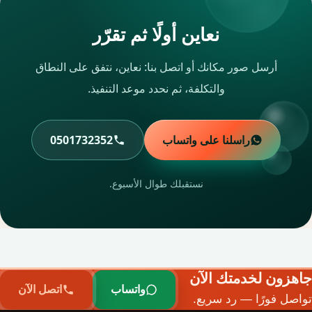
نعاين أولًا ثم تقرّر
أرسل صور مكانك أو اتصل بنا: نعاين، نتفق على النطاق
والتكلفة، ثم نحدد موعد التنفيذ.
راسلنا على واتساب
0501732352
نستقبلك طوال الأسبوع.
جاهزون لخدمتك الآن
واتساب
اتصل الآن
تواصل فورًا — رد سريع.