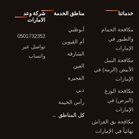
خدماتنا
مناطق الخدمة
شركة وعد
الامارات
مكافحة الحمام
أبوظبي
0501732352
والطيور في
أم القيوين
تواصل عبر
الإمارات
الشارقة
واتساب
مكافحة النمل
العين
الأبيض (الرمة) في
الفجيرة
الإمارات
دبي
مكافحة الوزغ
(البرص) في
رأس الخيمة
الإمارات
كل المناطق ←
مكافحة بق الفراش
نهائياً في الإمارات