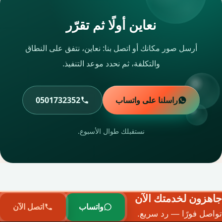
نعاين أولًا ثم تقرّر
أرسل صور مكانك أو اتصل بنا: نعاين، نتفق على النطاق
والتكلفة، ثم نحدد موعد التنفيذ.
راسلنا على واتساب
0501732352
نستقبلك طوال الأسبوع.
جاهزون لخدمتك الآن
واتساب
اتصل الآن
تواصل فورًا — رد سريع.