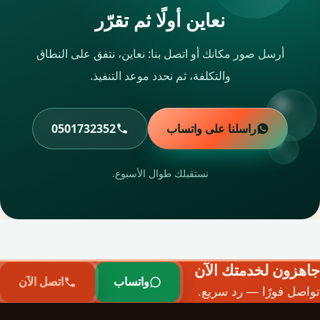
نعاين أولًا ثم تقرّر
أرسل صور مكانك أو اتصل بنا: نعاين، نتفق على النطاق
والتكلفة، ثم نحدد موعد التنفيذ.
راسلنا على واتساب
0501732352
نستقبلك طوال الأسبوع.
جاهزون لخدمتك الآن
واتساب
اتصل الآن
تواصل فورًا — رد سريع.