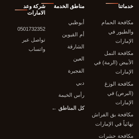
خدماتنا
مناطق الخدمة
شركة وعد
الامارات
مكافحة الحمام
أبوظبي
0501732352
والطيور في
أم القيوين
تواصل عبر
الإمارات
الشارقة
واتساب
مكافحة النمل
العين
الأبيض (الرمة) في
الفجيرة
الإمارات
دبي
مكافحة الوزغ
(البرص) في
رأس الخيمة
الإمارات
كل المناطق ←
مكافحة بق الفراش
نهائياً في الإمارات
مكافحة حشرات