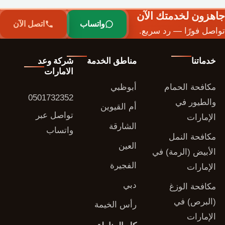
جاهزون لخدمتك الآن
واتساب
اتصل الآن
تواصل فورًا — رد سريع.
خدماتنا
مناطق الخدمة
شركة وعد
الامارات
مكافحة الحمام
أبوظبي
0501732352
والطيور في
أم القيوين
تواصل عبر
الإمارات
الشارقة
واتساب
مكافحة النمل
العين
الأبيض (الرمة) في
الفجيرة
الإمارات
دبي
مكافحة الوزغ
(البرص) في
رأس الخيمة
الإمارات