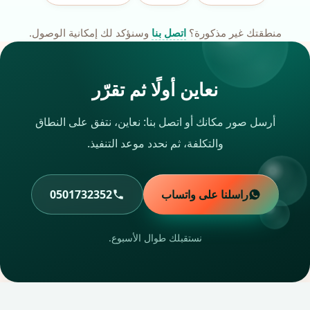
منطقتك غير مذكورة؟
اتصل بنا
وسنؤكد لك إمكانية الوصول.
نعاين أولًا ثم تقرّر
أرسل صور مكانك أو اتصل بنا: نعاين، نتفق على النطاق
والتكلفة، ثم نحدد موعد التنفيذ.
راسلنا على واتساب
0501732352
نستقبلك طوال الأسبوع.