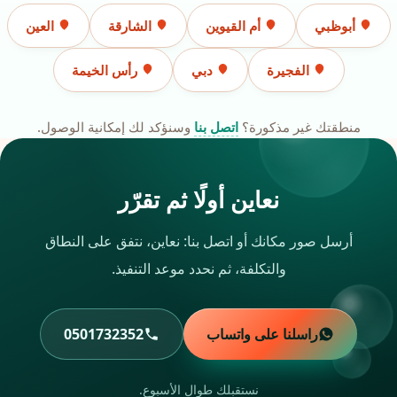
أبوظبي
أم القيوين
الشارقة
العين
الفجيرة
دبي
رأس الخيمة
منطقتك غير مذكورة؟
اتصل بنا
وسنؤكد لك إمكانية الوصول.
نعاين أولًا ثم تقرّر
أرسل صور مكانك أو اتصل بنا: نعاين، نتفق على النطاق
والتكلفة، ثم نحدد موعد التنفيذ.
راسلنا على واتساب
0501732352
نستقبلك طوال الأسبوع.