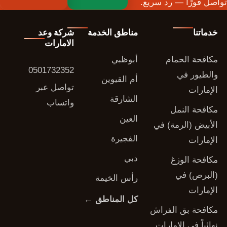
تواصل فورًا — رد سريع.
خدماتنا
مناطق الخدمة
شركة وعد
الامارات
مكافحة الحمام
أبوظبي
0501732352
والطيور في
أم القيوين
تواصل عبر
الإمارات
الشارقة
واتساب
مكافحة النمل
العين
الأبيض (الرمة) في
الفجيرة
الإمارات
دبي
مكافحة الوزغ
(البرص) في
رأس الخيمة
الإمارات
كل المناطق ←
مكافحة بق الفراش
نهائياً في الإمارات