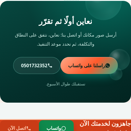
نعاين أولًا ثم تقرّر
أرسل صور مكانك أو اتصل بنا: نعاين، نتفق على النطاق
والتكلفة، ثم نحدد موعد التنفيذ.
راسلنا على واتساب
0501732352
نستقبلك طوال الأسبوع.
جاهزون لخدمتك الآن
واتساب
اتصل الآن