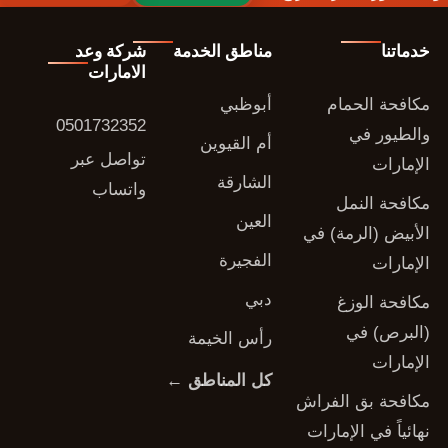
خدماتنا
مناطق الخدمة
شركة وعد
الامارات
مكافحة الحمام
أبوظبي
0501732352
والطيور في
أم القيوين
تواصل عبر
الإمارات
الشارقة
واتساب
مكافحة النمل
العين
الأبيض (الرمة) في
الفجيرة
الإمارات
دبي
مكافحة الوزغ
(البرص) في
رأس الخيمة
الإمارات
كل المناطق ←
مكافحة بق الفراش
نهائياً في الإمارات