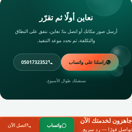
نعاين أولًا ثم تقرّر
أرسل صور مكانك أو اتصل بنا: نعاين، نتفق على النطاق
والتكلفة، ثم نحدد موعد التنفيذ.
راسلنا على واتساب
0501732352
نستقبلك طوال الأسبوع.
جاهزون لخدمتك الآن
واتساب
اتصل الآن
تواصل فورًا — رد سريع.