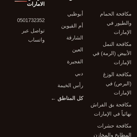
الامارات
مكافحة الحمام
أبوظبي
0501732352
والطيور في
أم القيوين
تواصل عبر
الإمارات
الشارقة
واتساب
مكافحة النمل
العين
الأبيض (الرمة) في
الفجيرة
الإمارات
دبي
مكافحة الوزغ
(البرص) في
رأس الخيمة
الإمارات
كل المناطق ←
مكافحة بق الفراش
نهائياً في الإمارات
مكافحة حشرات
المطابخ والمخازن