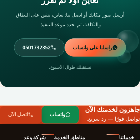
نعاين أولًا ثم تقرّر
أرسل صور مكانك أو اتصل بنا: نعاين، نتفق على النطاق
والتكلفة، ثم نحدد موعد التنفيذ.
راسلنا على واتساب
0501732352
نستقبلك طوال الأسبوع.
جاهزون لخدمتك الآن
واتساب
اتصل الآن
تواصل فورًا — رد سريع.
خدماتنا
مناطق الخدمة
شركة وعد