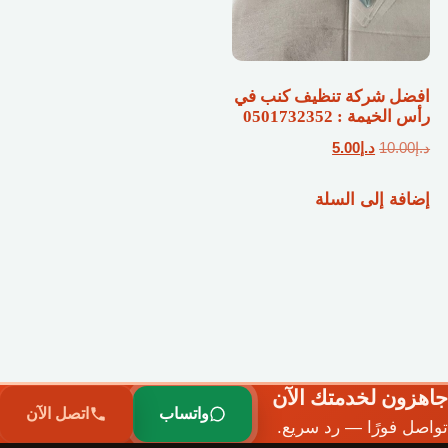
افضل شركة تنظيف كنب في
رأس الخيمة : 0501732352
السعر
السعر
د.إ
10.00
د.إ
5.00
الأصلي
الحالي
إضافة إلى السلة
هو:
هو:
د.إ10.00.
د.إ5.00.
جاهزون لخدمتك الآن
واتساب
اتصل الآن
تواصل فورًا — رد سريع.