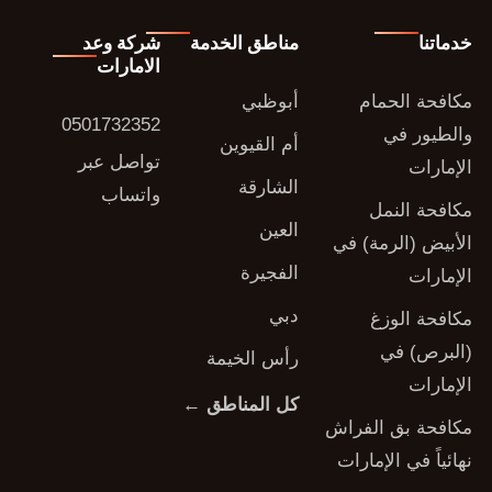
خدماتنا
مناطق الخدمة
شركة وعد
الامارات
مكافحة الحمام
أبوظبي
0501732352
والطيور في
أم القيوين
تواصل عبر
الإمارات
الشارقة
واتساب
مكافحة النمل
العين
الأبيض (الرمة) في
الفجيرة
الإمارات
دبي
مكافحة الوزغ
(البرص) في
رأس الخيمة
الإمارات
كل المناطق ←
مكافحة بق الفراش
نهائياً في الإمارات