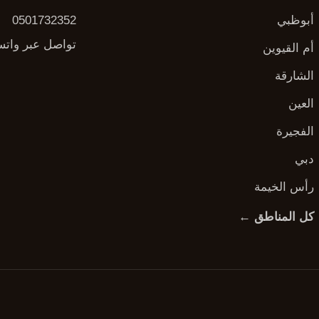
أبوظبي
0501732352
تواصل عبر وات
أم القيوين
الشارقة
العين
الفجيرة
دبي
رأس الخيمة
كل المناطق ←