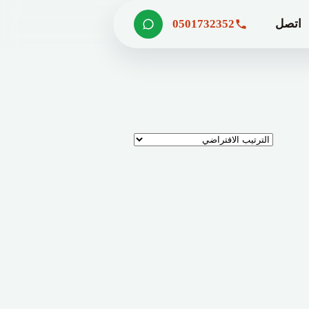
اتصل
0501732352