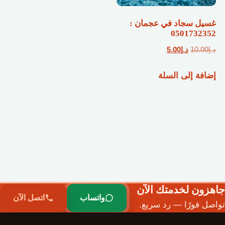
غسيل سجاد في عجمان :
0501732352
السعر
السعر
د.إ
10.00
د.إ
5.00
الأصلي
الحالي
إضافة إلى السلة
هو:
هو:
د.إ10.00.
د.إ5.00.
جاهزون لخدمتك الآن
واتساب
اتصل الآن
تواصل فورًا — رد سريع.