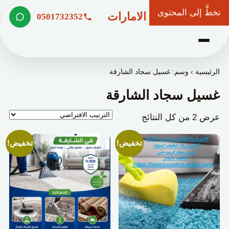
تخطَّ إلى المحتوى
شركة وعد الامارات
0501732352
الرئيسية
›
وسم: غسيل سجاد الشارقة
غسيل سجاد الشارقة
عرض ⁦2⁩ من كل النتائج
تخفيض!
تخفيض!