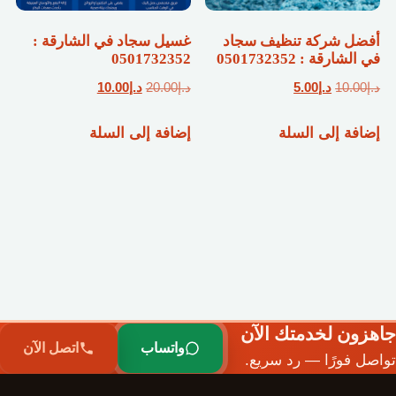
أفضل شركة تنظيف سجاد
غسيل سجاد في الشارقة :
في الشارقة : 0501732352
0501732352
السعر
السعر
السعر
السعر
د.إ
10.00
د.إ
5.00
د.إ
20.00
د.إ
10.00
الأصلي
الحالي
الأصلي
الحالي
إضافة إلى السلة
إضافة إلى السلة
هو:
هو:
هو:
هو:
د.إ10.00.
د.إ5.00.
د.إ20.00.
د.إ10.00.
جاهزون لخدمتك الآن
واتساب
اتصل الآن
تواصل فورًا — رد سريع.