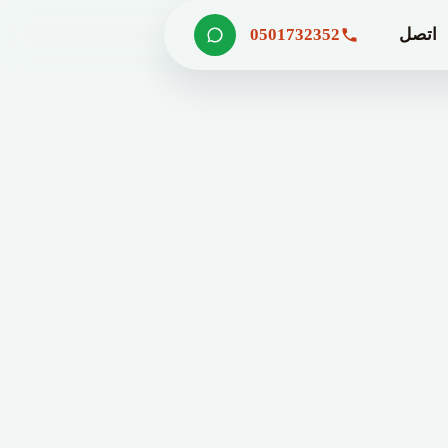
اتصل
0501732352