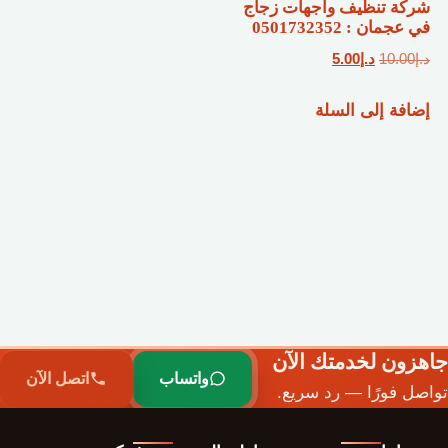
شركة تنظيف واجهات زجاج
في عجمان : 0501732352
السعر
السعر
د.إ
10.00
د.إ
5.00
الأصلي
الحالي
إضافة إلى السلة
هو:
هو:
د.إ10.00.
د.إ5.00.
جاهزون لخدمتك الآن
واتساب
اتصل الآن
تواصل فورًا — رد سريع.