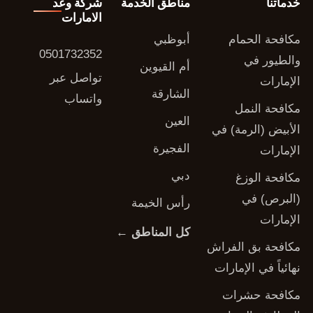
خدماتنا
مناطق الخدمة
شركة وعد
الامارات
مكافحة الحمام
أبوظبي
0501732352
والطيور في
أم القيوين
تواصل عبر
الإمارات
الشارقة
واتساب
مكافحة النمل
العين
الأبيض (الرمة) في
الفجيرة
الإمارات
دبي
مكافحة الوزغ
(البرص) في
رأس الخيمة
الإمارات
كل المناطق ←
مكافحة بق الفراش
نهائياً في الإمارات
مكافحة حشرات