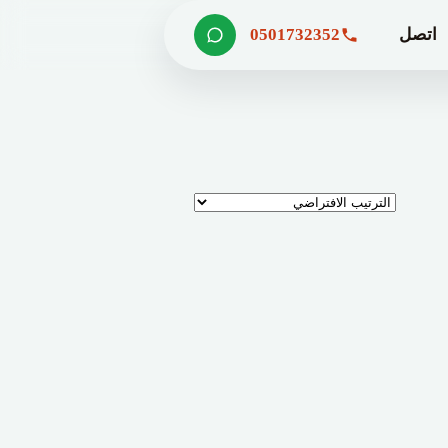
اتصل
0501732352