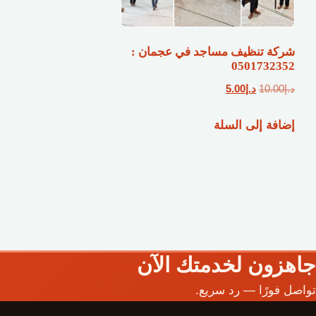
شركة تنظيف مساجد في عجمان :
0501732352
السعر
السعر
د.إ
10.00
د.إ
5.00
الأصلي
الحالي
إضافة إلى السلة
هو:
هو:
د.إ10.00.
د.إ5.00.
جاهزون لخدمتك الآن
تواصل فورًا — رد سريع.