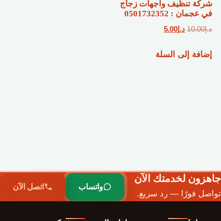
شركة تنظيف واجهات زجاج
في عجمان : 0501732352
السعر
السعر
د.إ
10.00
د.إ
5.00
الأصلي
الحالي
إضافة إلى السلة
هو:
هو:
د.إ10.00.
د.إ5.00.
جاهزون لخدمتك الآن
واتساب
اتصل الآن
تواصل فورًا — رد سريع.