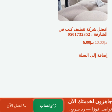
افضل شركة تنظيف كنب في
الشارقة : 0501732352
السعر
السعر
د.إ
10.00
د.إ
5.00
الأصلي
الحالي
إضافة إلى السلة
هو:
هو:
د.إ10.00.
د.إ5.00.
جاهزون لخدمتك الآن
واتساب
اتصل الآن
تواصل فورًا — رد سريع.