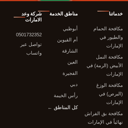
خدماتنا
مناطق الخدمة
شركة وعد
الامارات
مكافحة الحمام
أبوظبي
0501732352
والطيور في
أم القيوين
تواصل عبر
الإمارات
الشارقة
واتساب
مكافحة النمل
العين
الأبيض (الرمة) في
الفجيرة
الإمارات
دبي
مكافحة الوزغ
(البرص) في
رأس الخيمة
الإمارات
كل المناطق ←
مكافحة بق الفراش
نهائياً في الإمارات