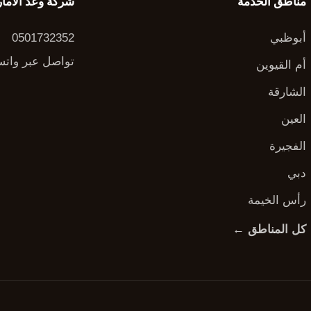
مناطق الخدمة
شركة وعد الاما
أبوظبي
0501732352
تواصل عبر وات
أم القيوين
الشارقة
العين
الفجيرة
دبي
رأس الخيمة
كل المناطق ←