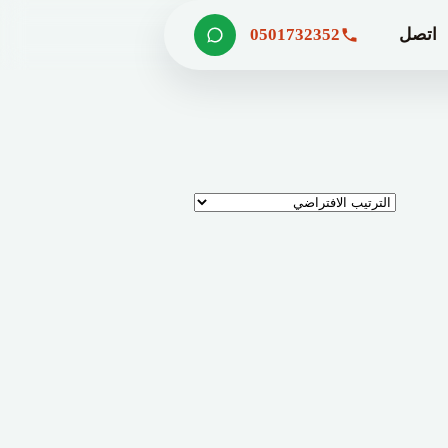
اتصل
0501732352