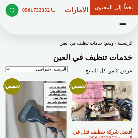
تخطَّ إلى المحتوى
شركة وعد الامارات
0501732352
الرئيسية
›
وسم: خدمات تنظيف في العين
خدمات تنظيف في العين
عرض ⁦2⁩ من كل النتائج
تخفيض!
تخفيض!
أفضل شركة تنظيف فلل في