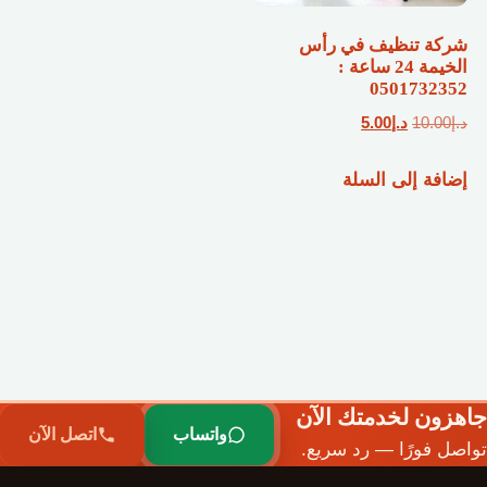
شركة تنظيف في رأس
الخيمة 24 ساعة :
0501732352
السعر
السعر
د.إ
10.00
د.إ
5.00
الأصلي
الحالي
إضافة إلى السلة
هو:
هو:
د.إ10.00.
د.إ5.00.
جاهزون لخدمتك الآن
واتساب
اتصل الآن
تواصل فورًا — رد سريع.