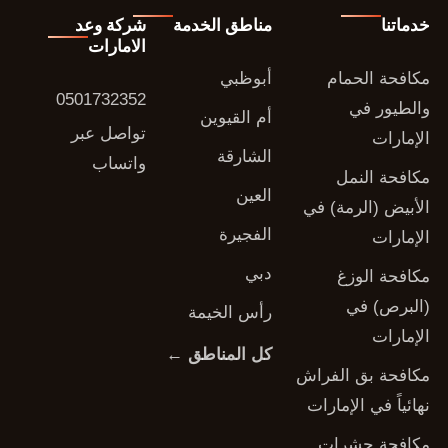
خدماتنا
مناطق الخدمة
شركة وعد
الامارات
مكافحة الحمام
أبوظبي
0501732352
والطيور في
أم القيوين
تواصل عبر
الإمارات
الشارقة
واتساب
مكافحة النمل
العين
الأبيض (الرمة) في
الفجيرة
الإمارات
دبي
مكافحة الوزغ
(البرص) في
رأس الخيمة
الإمارات
كل المناطق ←
مكافحة بق الفراش
نهائياً في الإمارات
مكافحة حشرات