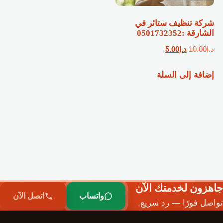
شركة تنظيف ستائر في
الشارقة :0501732352
السعر
السعر
د.إ
10.00
د.إ
5.00
الأصلي
الحالي
إضافة إلى السلة
هو:
هو:
د.إ10.00.
د.إ5.00.
جاهزون لخدمتك الآن
واتساب
اتصل الآن
تواصل فورًا — رد سريع.