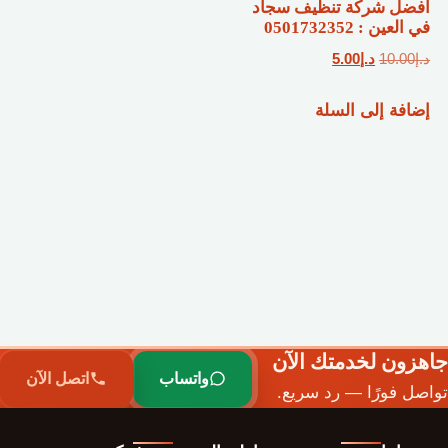
أفضل شركة تنظيف سجاد
في العين : 0501732352
السعر
السعر
د.إ
10.00
د.إ
5.00
الأصلي
الحالي
إضافة إلى السلة
هو:
هو:
د.إ10.00.
د.إ5.00.
جاهزون لخدمتك الآن
واتساب
اتصل الآن
تواصل فورًا — رد سريع.