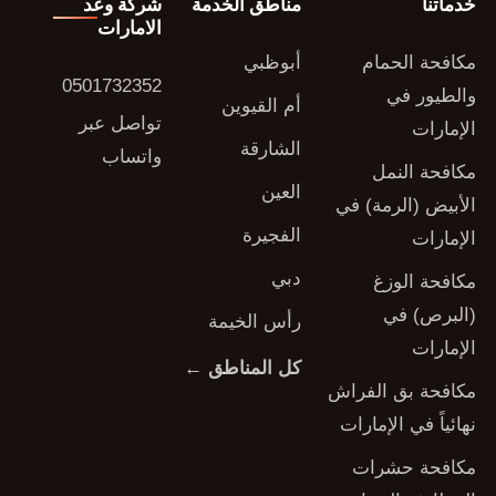
خدماتنا
مناطق الخدمة
شركة وعد
الامارات
مكافحة الحمام
أبوظبي
0501732352
والطيور في
أم القيوين
تواصل عبر
الإمارات
الشارقة
واتساب
مكافحة النمل
العين
الأبيض (الرمة) في
الفجيرة
الإمارات
دبي
مكافحة الوزغ
(البرص) في
رأس الخيمة
الإمارات
كل المناطق ←
مكافحة بق الفراش
نهائياً في الإمارات
مكافحة حشرات