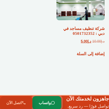
شركة تنظيف مساجد في
دبي : 0501732352
السعر
السعر
د.إ
10.00
د.إ
5.00
الأصلي
الحالي
إضافة إلى السلة
هو:
هو:
د.إ10.00.
د.إ5.00.
جاهزون لخدمتك الآن
واتساب
اتصل الآن
تواصل فورًا — رد سريع.