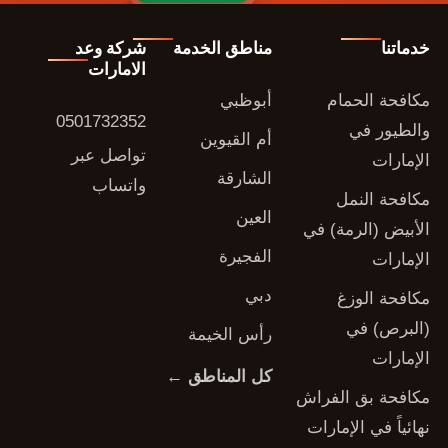
خدماتنا
مناطق الخدمة
شركة وعد
الامارات
مكافحة الحمام
أبوظبي
0501732352
والطيور في
أم القيوين
تواصل عبر
الإمارات
الشارقة
واتساب
مكافحة النمل
العين
الأبيض (الرمة) في
الفجيرة
الإمارات
دبي
مكافحة الوزغ
(البرص) في
رأس الخيمة
الإمارات
كل المناطق ←
مكافحة بق الفراش
نهائياً في الإمارات