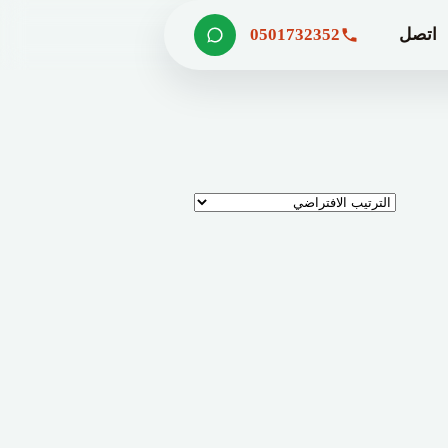
اتصل
0501732352