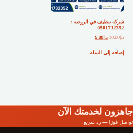
شركة تنظيف في الروضة :
0501732352
السعر
السعر
د.إ
10.00
د.إ
5.00
الأصلي
الحالي
إضافة إلى السلة
هو:
هو:
د.إ10.00.
د.إ5.00.
جاهزون لخدمتك الآن
تواصل فورًا — رد سريع.