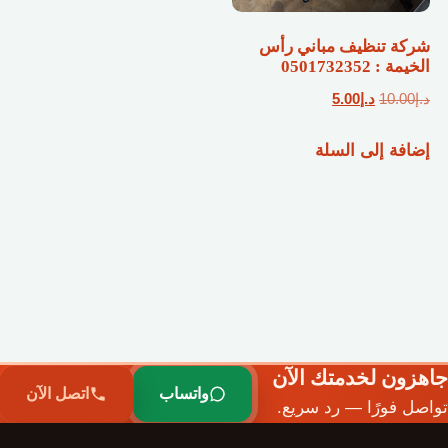
شركة تنظيف مباني رأس
الخيمة : 0501732352
السعر
السعر
د.إ
10.00
د.إ
5.00
الأصلي
الحالي
إضافة إلى السلة
هو:
هو:
د.إ10.00.
د.إ5.00.
جاهزون لخدمتك الآن
واتساب
اتصل الآن
تواصل فورًا — رد سريع.