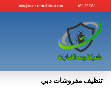
info@insect-control-dubai.com
0501732352
تنظيف مفروشات دبي