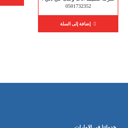
0501732352
إضافة إلى السلة
خدماتنا في الامارات