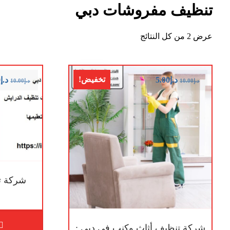
تنظيف مفروشات دبي
عرض ⁦2⁩ من كل النتائج
تخفيض!
د.إ
5.00
د.إ
0
د.إ
10.00
د.إ
10.00
شركة ت
شركة تنظيف أثاث وكنب في دبي :