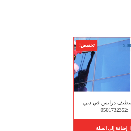
تخفيض!
5.0
نظيف درايش في دبي
:0501732352
إضافة إلى السلة