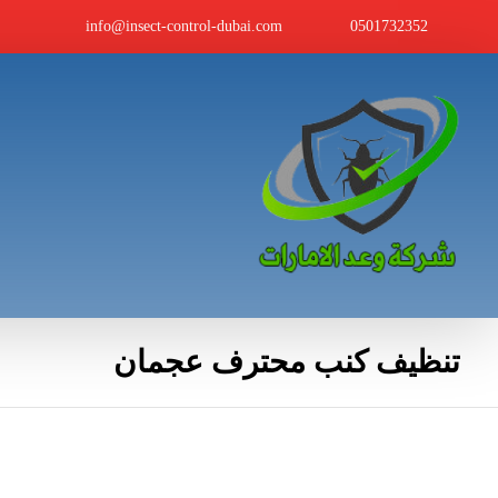
info@insect-control-dubai.com
0501732352
تنظيف كنب محترف عجمان