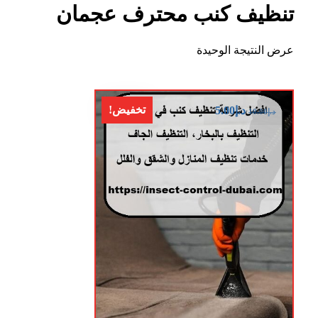
تنظيف كنب محترف عجمان
عرض النتيجة الوحيدة
تخفيض!
د.إ
5.00
د.إ
10.00