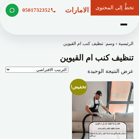
تخطَّ إلى المحتوى
شركة وعد الامارات
0501732352
الرئيسية
›
وسم: تنظيف كنب ام القيوين
تنظيف كنب ام القيوين
عرض النتيجة الوحيدة
تخفيض!