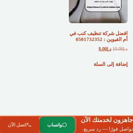
افضل شركة تنظيف كنب في
أم القيوين : 0501732352
السعر
السعر
د.إ
10.00
د.إ
5.00
الأصلي
الحالي
إضافة إلى السلة
هو:
هو:
د.إ10.00.
د.إ5.00.
جاهزون لخدمتك الآن
واتساب
اتصل الآن
تواصل فورًا — رد سريع.