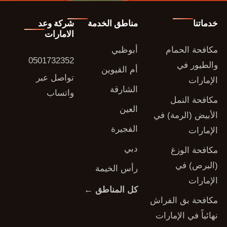
خدماتنا
مناطق الخدمة
شركة وعد
الامارات
مكافحة الحمام
أبوظبي
0501732352
والطيور في
أم القيوين
تواصل عبر
الإمارات
الشارقة
واتساب
مكافحة النمل
العين
الأبيض (الرمة) في
الفجيرة
الإمارات
دبي
مكافحة الوزغ
(البرص) في
رأس الخيمة
الإمارات
كل المناطق ←
مكافحة بق الفراش
نهائياً في الإمارات