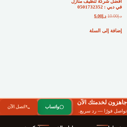
أفضل شركة تنظيف منازل
في دبي : 0501732352
السعر
السعر
د.إ
10.00
د.إ
5.00
الأصلي
الحالي
إضافة إلى السلة
هو:
هو:
د.إ10.00.
د.إ5.00.
جاهزون لخدمتك الآن
واتساب
اتصل الآن
تواصل فورًا — رد سريع.