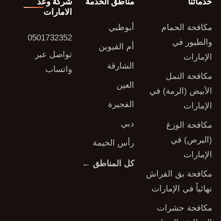
خدماتنا
مناطق الخدمة
شركة وعد
الامارات
مكافحة الحمام
أبوظبي
0501732352
والطيور في
أم القيوين
تواصل عبر
الإمارات
الشارقة
واتساب
مكافحة النمل
العين
الأبيض (الرمة) في
الفجيرة
الإمارات
دبي
مكافحة الوزغ
(البرص) في
رأس الخيمة
الإمارات
كل المناطق ←
مكافحة بق الفراش
نهائياً في الإمارات
مكافحة حشرات