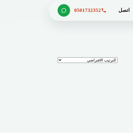
اتصل
0501732352