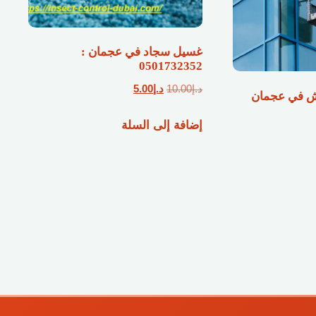
غسيل سجاد في عجمان :
0501732352
السعر
السعر
د.إ
10.00
د.إ
5.00
ش في عجمان
الأصلي
الحالي
إضافة إلى السلة
هو:
هو:
د.إ10.00.
د.إ5.00.
ي