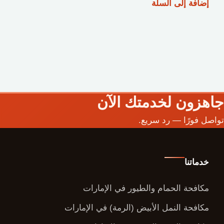
إضافة إلى السلة
هو:
هو:
د.إ10.00.
د.إ5.00.
جاهزون لخدمتك الآن
تواصل فورًا — رد سريع.
خدماتنا
مكافحة الحمام والطيور في الإمارات
مكافحة النمل الأبيض (الرمة) في الإمارات