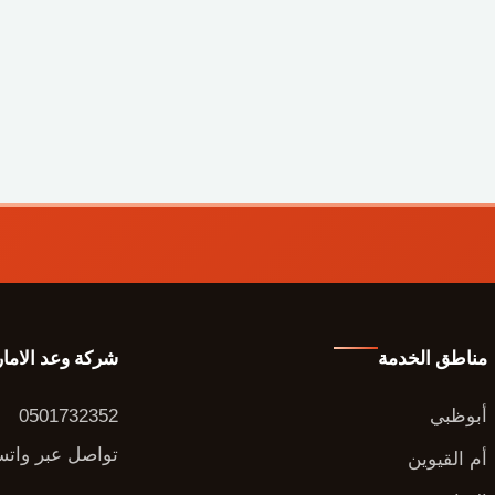
مناطق الخدمة
شركة وعد الاما
أبوظبي
0501732352
تواصل عبر وات
أم القيوين