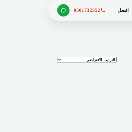
اتصل
0501732352