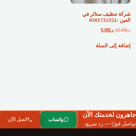
شركة تنظيف ستائر في
العين :0501732352
السعر
السعر
د.إ
10.00
د.إ
5.00
الأصلي
الحالي
إضافة إلى السلة
هو:
هو:
د.إ10.00.
د.إ5.00.
جاهزون لخدمتك الآن
واتساب
اتصل الآن
تواصل فورًا — رد سريع.