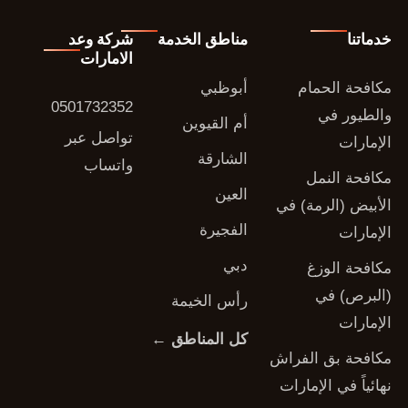
خدماتنا
مناطق الخدمة
شركة وعد
الامارات
مكافحة الحمام
أبوظبي
0501732352
والطيور في
أم القيوين
تواصل عبر
الإمارات
الشارقة
واتساب
مكافحة النمل
العين
الأبيض (الرمة) في
الفجيرة
الإمارات
دبي
مكافحة الوزغ
(البرص) في
رأس الخيمة
الإمارات
كل المناطق ←
مكافحة بق الفراش
نهائياً في الإمارات