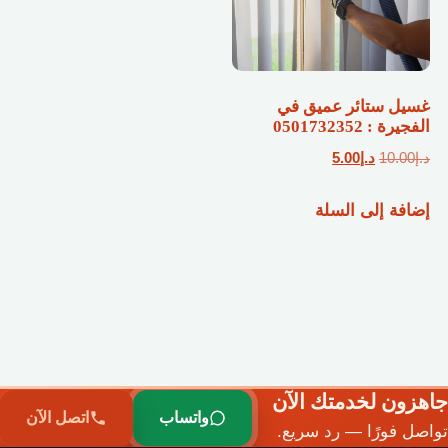
غسيل ستائر عميق في
الفجيرة : 0501732352
السعر
السعر
د.إ
10.00
د.إ
5.00
الأصلي
الحالي
إضافة إلى السلة
هو:
هو:
د.إ10.00.
د.إ5.00.
جاهزون لخدمتك الآن
واتساب
اتصل الآن
تواصل فورًا — رد سريع.