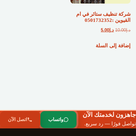
شركة تنظيف ستائر في ام
القيوين :0501732352
السعر
السعر
د.إ
10.00
د.إ
5.00
الأصلي
الحالي
إضافة إلى السلة
هو:
هو:
د.إ10.00.
د.إ5.00.
جاهزون لخدمتك الآن
واتساب
اتصل الآن
تواصل فورًا — رد سريع.