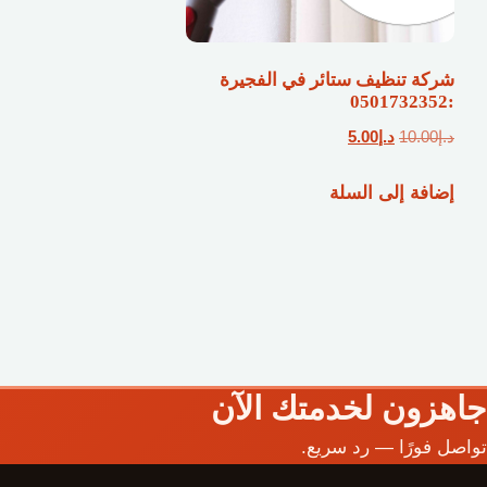
شركة تنظيف ستائر في الفجيرة
:0501732352
السعر
السعر
د.إ
10.00
د.إ
5.00
الأصلي
الحالي
إضافة إلى السلة
هو:
هو:
د.إ10.00.
د.إ5.00.
جاهزون لخدمتك الآن
تواصل فورًا — رد سريع.