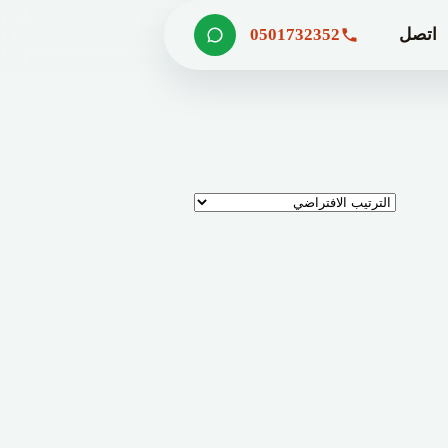
اتصل
0501732352