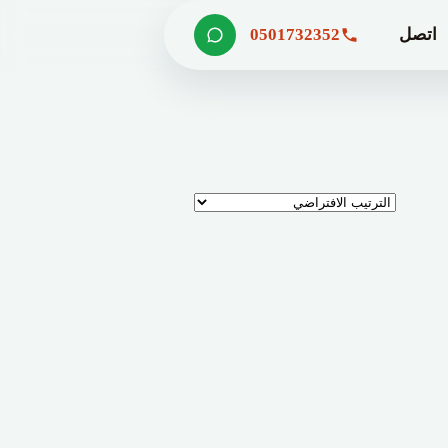
اتصل
0501732352