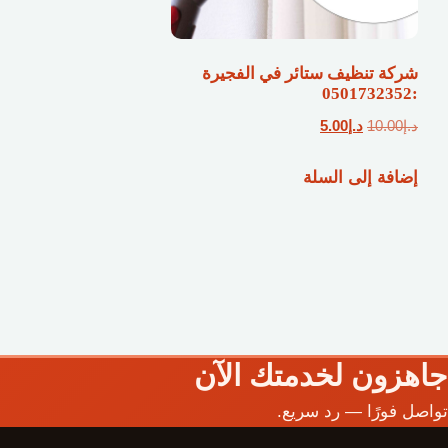
شركة تنظيف ستائر في الفجيرة
:0501732352
السعر
السعر
د.إ
10.00
د.إ
5.00
الأصلي
الحالي
إضافة إلى السلة
هو:
هو:
د.إ10.00.
د.إ5.00.
جاهزون لخدمتك الآن
تواصل فورًا — رد سريع.