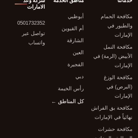
خدماتنا
مناطق الخدمة
شركة وعد
الامارات
مكافحة الحمام
أبوظبي
0501732352
والطيور في
أم القيوين
تواصل عبر
الإمارات
الشارقة
واتساب
مكافحة النمل
العين
الأبيض (الرمة) في
الفجيرة
الإمارات
دبي
مكافحة الوزغ
(البرص) في
رأس الخيمة
الإمارات
كل المناطق ←
مكافحة بق الفراش
نهائياً في الإمارات
مكافحة حشرات