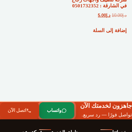
في الشارقة : 0501732352
السعر
السعر
د.إ
10.00
د.إ
5.00
الأصلي
الحالي
إضافة إلى السلة
هو:
هو:
د.إ10.00.
د.إ5.00.
جاهزون لخدمتك الآن
واتساب
اتصل الآن
تواصل فورًا — رد سريع.