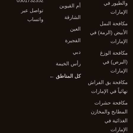
0501732352
والطيور في
أم القيوين
تواصل عبر
الإمارات
الشارقة
واتساب
مكافحة النمل
العين
الأبيض (الرمة) في
الفجيرة
الإمارات
دبي
مكافحة الوزغ
(البرص) في
رأس الخيمة
الإمارات
كل المناطق ←
مكافحة بق الفراش
نهائياً في الإمارات
مكافحة حشرات
المطابخ والمخازن
الغذائية في
الإمارات