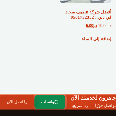
أفضل شركة تنظيف سجاد
في دبي : 0501732352
السعر
السعر
د.إ
10.00
د.إ
5.00
الأصلي
الحالي
إضافة إلى السلة
هو:
هو:
د.إ10.00.
د.إ5.00.
جاهزون لخدمتك الآن
واتساب
اتصل الآن
تواصل فورًا — رد سريع.