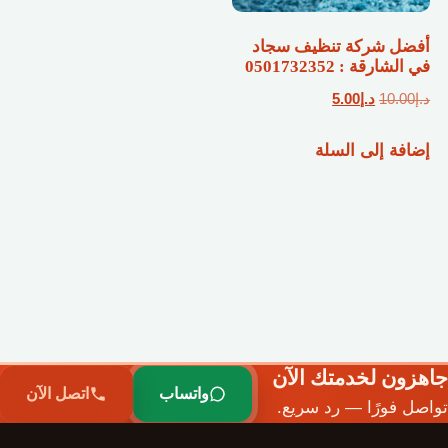
أفضل شركة تنظيف سجاد
في الشارقة : 0501732352
السعر
السعر
د.إ
10.00
د.إ
5.00
الأصلي
الحالي
إضافة إلى السلة
هو:
هو:
د.إ10.00.
د.إ5.00.
جاهزون لخدمتك الآن
واتساب
اتصل الآن
تواصل فورًا — رد سريع.