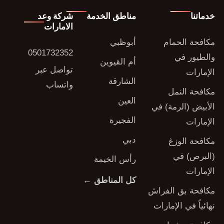
خدماتنا
مناطق الخدمة
شركة وعد
الامارات
مكافحة الحمام
أبوظبي
0501732352
والطيور في
أم القيوين
تواصل عبر
الإمارات
الشارقة
واتساب
مكافحة النمل
العين
الأبيض (الرمة) في
الفجيرة
الإمارات
دبي
مكافحة الوزغ
(البرص) في
رأس الخيمة
الإمارات
كل المناطق ←
مكافحة بق الفراش
نهائياً في الإمارات