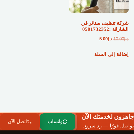
شركة تنظيف ستائر في
الشارقة :0501732352
السعر
السعر
د.إ
10.00
د.إ
5.00
الأصلي
الحالي
إضافة إلى السلة
هو:
هو:
د.إ10.00.
د.إ5.00.
جاهزون لخدمتك الآن
واتساب
اتصل الآن
تواصل فورًا — رد سريع.