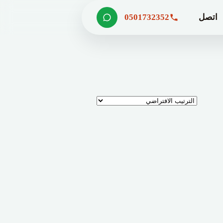
اتصل
0501732352