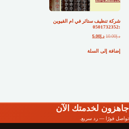
شركة تنظيف ستائر في ام القيوين
:0501732352
السعر
السعر
د.إ
10.00
د.إ
5.00
الأصلي
الحالي
إضافة إلى السلة
هو:
هو:
د.إ10.00.
د.إ5.00.
جاهزون لخدمتك الآن
تواصل فورًا — رد سريع.