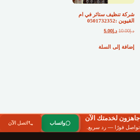
شركة تنظيف ستائر في ام
القيوين :0501732352
السعر
السعر
د.إ
10.00
د.إ
5.00
الأصلي
الحالي
إضافة إلى السلة
هو:
هو:
د.إ10.00.
د.إ5.00.
جاهزون لخدمتك الآن
واتساب
اتصل الآن
تواصل فورًا — رد سريع.