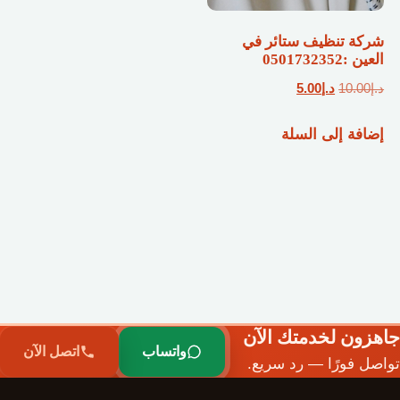
شركة تنظيف ستائر في
العين :0501732352
السعر
السعر
د.إ
10.00
د.إ
5.00
الأصلي
الحالي
إضافة إلى السلة
هو:
هو:
د.إ10.00.
د.إ5.00.
جاهزون لخدمتك الآن
واتساب
اتصل الآن
تواصل فورًا — رد سريع.