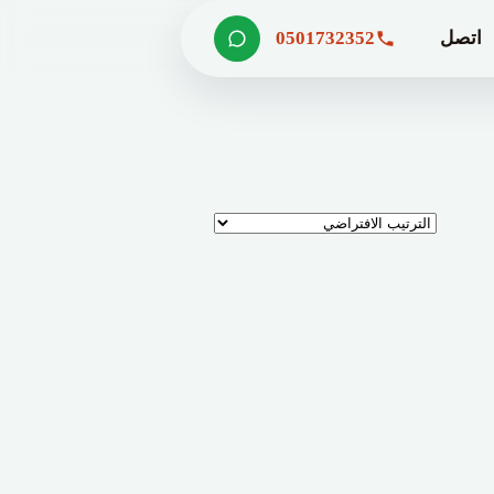
اتصل
0501732352