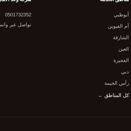
أبوظبي
0501732352
تواصل عبر وات
أم القيوين
الشارقة
العين
الفجيرة
دبي
رأس الخيمة
كل المناطق ←