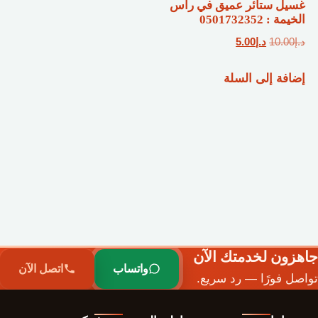
غسيل ستائر عميق في رأس
الخيمة : 0501732352
السعر
السعر
د.إ
10.00
د.إ
5.00
الأصلي
الحالي
إضافة إلى السلة
هو:
هو:
د.إ10.00.
د.إ5.00.
جاهزون لخدمتك الآن
واتساب
اتصل الآن
تواصل فورًا — رد سريع.