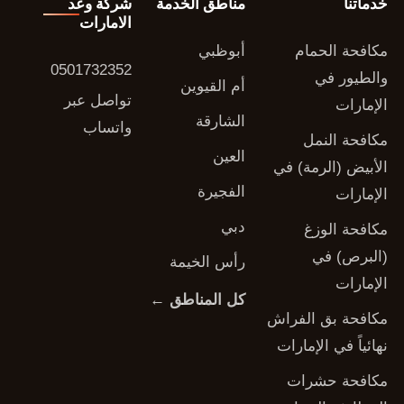
خدماتنا
مناطق الخدمة
شركة وعد
الامارات
مكافحة الحمام
أبوظبي
0501732352
والطيور في
أم القيوين
تواصل عبر
الإمارات
الشارقة
واتساب
مكافحة النمل
العين
الأبيض (الرمة) في
الفجيرة
الإمارات
دبي
مكافحة الوزغ
(البرص) في
رأس الخيمة
الإمارات
كل المناطق ←
مكافحة بق الفراش
نهائياً في الإمارات
مكافحة حشرات