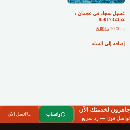
غسيل سجاد في عجمان :
0501732352
السعر
السعر
د.إ
10.00
د.إ
5.00
الأصلي
الحالي
إضافة إلى السلة
هو:
هو:
د.إ10.00.
د.إ5.00.
جاهزون لخدمتك الآن
واتساب
اتصل الآن
تواصل فورًا — رد سريع.